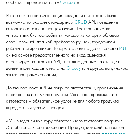
сообщили представители «
Диасофт
».
Ранее полная автоматизация создания автотестов была
возможна только для стандартных
CRUD
API, поведение
которых достаточно предсказуемо. Тестирование же
уникальных бизнес-событий, каждое из которых обладает
своей сложной логикой, требовало ручной, трудоемкой
работы тестировщиков. Теперь эта задача делегирована
ИИ
:
он на основе предоставленного на вход сценария
анализирует контракты API, тестовые данные на стенде и
далее пишет код автотеста на
Groovy
или другом популярном
языке программирования.
До тех пор, пока API не покрыто автотестами, продвижение
сервиса к клиенту блокируется. Успешное прохождение
автотестов – обязательное условие для любого продукта
перед его выпуском в продакшн.
«Мы внедрили культуру обязательного тестового покрытия.
Это обязательное требование. Продукт, который не прошел
через автотест, не попадает в релиз», — сказал
Александр