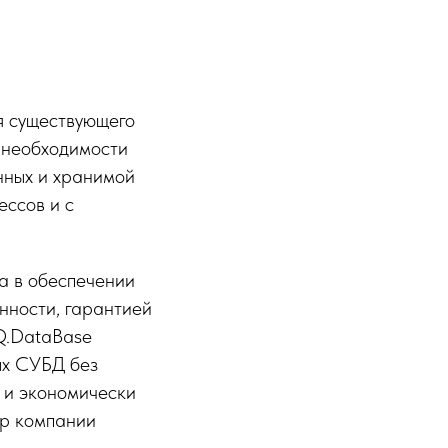
я существующего
 необходимости
нных и хранимой
ссов и с
а в обеспечении
енности, гарантией
 Q.DataBase
ых СУБД без
 и экономически
ор компании