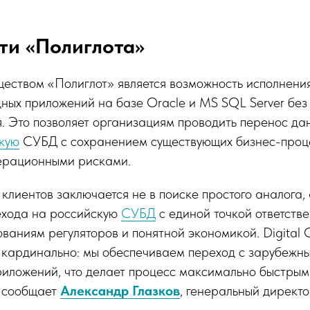
ти «Полиглота»
еством «Полиглот» является возможность исполнени
ных приложений на базе Oracle и MS SQL Server без
. Это позволяет организациям проводить перенос да
кую
СУБД с сохранением существующих бизнес-проце
ерационными рисками.
лиентов заключается не в поиске простого аналога, 
ехода на российскую
СУБД
с единой точкой ответств
ованиям регуляторов и понятной экономикой. Digital
у кардинально: мы обеспечиваем переход с зарубежн
риложений, что делает процесс максимально быстрым
 сообщает
Александр Глазков
, генеральный директ