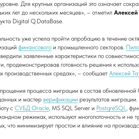
уровне. Для крупных организаций это означает сокр
ьких лет до нескольких месяцев», – отметил
Алексей
укта Digital Q.DataBase.
ьность уже успела пройти апробацию в течение октя
низаций
финансового
и промышленного секторов.
Пило
твердили заявленные характеристики по совместимос
и, продемонстрировав готовность решения к использ
х производственных средах», – сообщает
Алексей Та
упрощения процесса миграции в состав обновленной
данных и мастер
верификации
результатов миграции.
оту с
СУБД Oracle
, MS SQL Server и
PostgreSQL
, фу
андном режимах, используют многопоточность и не т
х, что минимизирует простои и влияние на производ