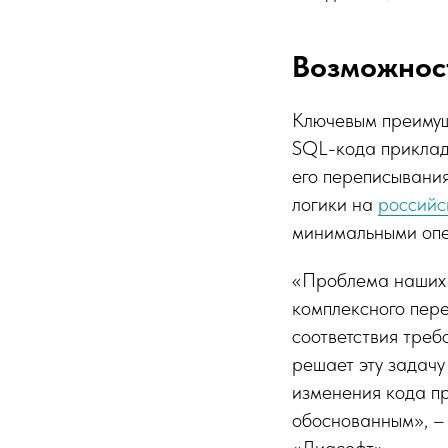
Возможнос
Ключевым преимущ
SQL-кода приклад
его переписывания
логики на
российс
минимальными оп
«Проблема наших к
комплексного пер
соответствия треб
решает эту задач
изменения кода п
обоснованным», –