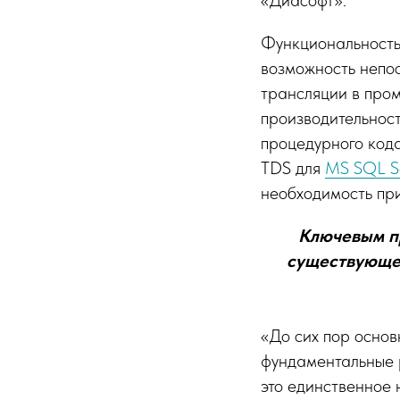
«Диасофт».
Функциональность
возможность непо
трансляции в про
производительнос
процедурного код
TDS для
MS SQL S
необходимость пр
Ключевым п
существующег
«До сих пор осно
фундаментальные 
это единственное