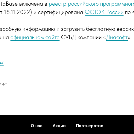
ataBase включена в
реестр российского программног
т 18.11.2022) и сертифицирована
ФСТЭК России
по 
одробную информацию и загрузить бесплатную версию
о на
официальном сайте
СУБД компании «
Диасофт
»
ик
ОФТ
О нас
Акции
Партнерство