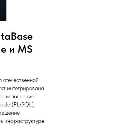
ataBase
le и MS
я отечественной
укт интегрирована
ое исполнение
acle (PL/SQL),
 решение
 в инфраструктуре