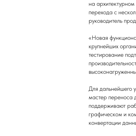
на архитектурном 
перехода с нескол
руководитель прод
«Новая функционал
крупнейших орга
тестирование под
производительност
высоконагруженны
Для дальнейшего 
мастер переноса 
поддерживают раб
графическом и ком
конвертации данны