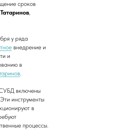
ащение сроков
 Татаринов
,
бря у ряда
тное
внедрение и
ти и
ованию в
таринов
.
 СУБД включены
 Эти инструменты
нкционируют в
ребуют
ственные процессы.