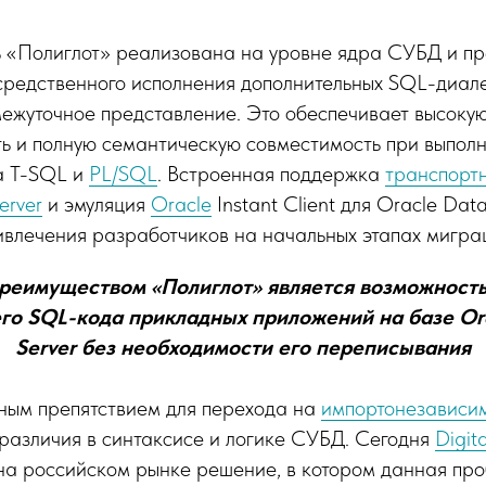
 «Полиглот» реализована на уровне ядра СУБД и пр
средственного исполнения дополнительных SQL-диале
межуточное представление. Это обеспечивает высоку
ть и полную семантическую совместимость при выпол
а T-SQL и
PL/SQL
. Встроенная поддержка
транспорт
erver
и эмуляция
Oracle
Instant Client для Oracle Da
ивлечения разработчиков на начальных этапах мигра
реимуществом «Полиглот» является возможность
о SQL-кода прикладных приложений на базе Or
Server без необходимости его переписывания
вным препятствием для перехода на
импортонезависи
различия в синтаксисе и логике СУБД. Сегодня
Digit
 на российском рынке решение, в котором данная пр