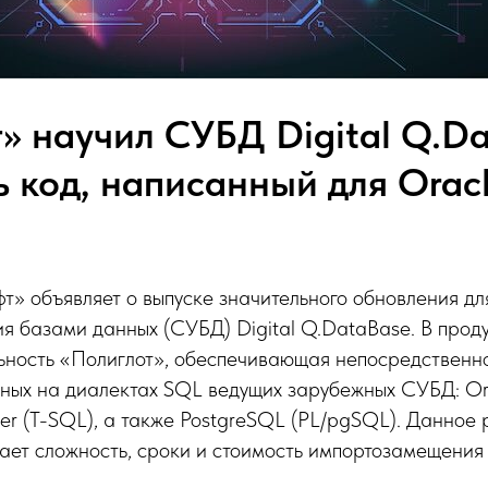
» научил СУБД Digital Q.D
ь код, написанный для Orac
» объявляет о выпуске значительного обновления дл
я базами данных (СУБД) Digital Q.DataBase. В прод
ьность «Полиглот», обеспечивающая непосредственн
ных на диалектах SQL ведущих зарубежных СУБД: Or
ver (T-SQL), а также PostgreSQL (PL/pgSQL). Данное
ает сложность, сроки и стоимость импортозамещения