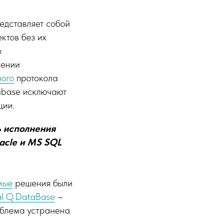
едставляет собой
ктов без их
ю
нении
ного
протокола
tabase исключают
ции.
 исполнения
acle и MS SQL
мые
решения были
al Q.DataBase
–
облема устранена